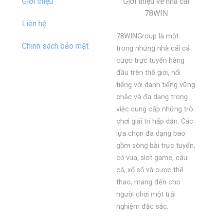
Giới thiệu
Giới thiệu về nhà cái
78WIN
Liên hệ
78WINGroup là một
Chính sách bảo mật
trong những nhà cái cá
cược trực tuyến hàng
đầu trên thế giới, nổi
tiếng với danh tiếng vững
chắc và đa dạng trong
việc cung cấp những trò
chơi giải trí hấp dẫn. Các
lựa chọn đa dạng bao
gồm sòng bài trực tuyến,
cờ vua, slot game, câu
cá, xổ số và cược thể
thao, mang đến cho
người chơi một trải
nghiệm đặc sắc.