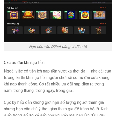
Nạp tiền vào D9bet bằng ví điện tử
Các ưu đãi khi nạp tiền
Ngoài việc có tiện ích nạp tiền vượt xa thời đại – nhà cái của
tương lai thì khi nạp tiền người chơi sẽ có ưu đãi cực khủng
khi nạp thành công. Có rất nhiều ưu đãi nạp diễn ra trong
năm, trong tháng, trong ngày, trong giờ…
Cực kỳ hấp dẫn không giới hạn số lượng người tham gia
nhưng bạn cần chú ý thời gian tham gia để tránh bỏ lỡ. Kinh
điển trong số đó kể đến như khuyến mãi nạp lần đầu, giờ