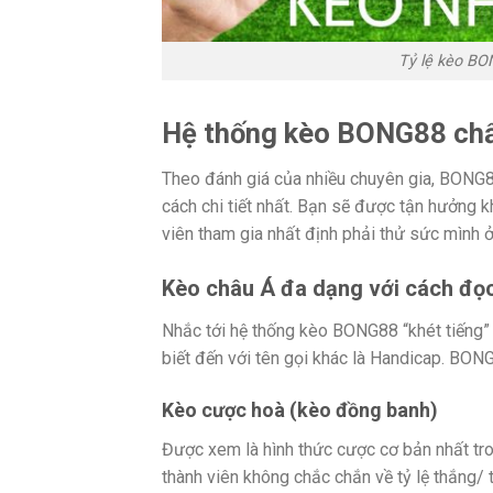
Tỷ lệ kèo BO
Hệ thống kèo BONG88 chất
Theo đánh giá của nhiều chuyên gia, BONG88
cách chi tiết nhất. Bạn sẽ được tận hưởng kh
viên tham gia nhất định phải thử sức mình 
Kèo châu Á đa dạng với cách đọc
Nhắc tới hệ thống kèo BONG88 “khét tiếng” 
biết đến với tên gọi khác là Handicap. BONG
Kèo cược hoà (kèo đồng banh)
Được xem là hình thức cược cơ bản nhất tro
thành viên không chắc chắn về tỷ lệ thắng/ 