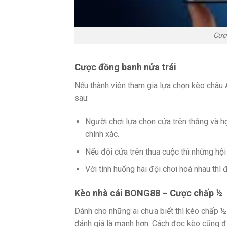
Cượ
Cược đồng banh nửa trái
Nếu thành viên tham gia lựa chọn kèo châu Á
sau:
Người chơi lựa chọn cửa trên thắng và họ
chính xác.
Nếu đội cửa trên thua cuộc thì những hội
Với tình huống hai đội chơi hoà nhau thì
Kèo nhà cái BONG88 – Cược chấp ½
Dành cho những ai chưa biết thì kèo chấp ½
đánh giá là mạnh hơn. Cách đọc kèo cũng đư