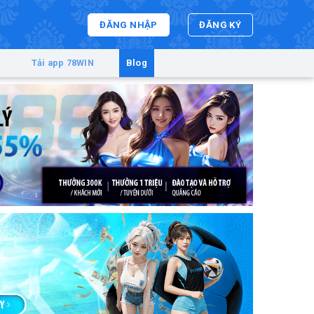
ĐĂNG NHẬP
ĐĂNG KÝ
Tải app 78WIN
Blog