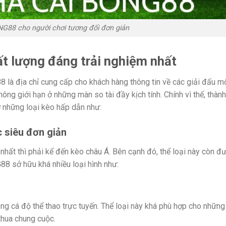
NG88 cho người chơi tương đối đơn giản
 lượng đáng trải nghiệm nhất
 là địa chỉ cung cấp cho khách hàng thông tin về các giải đấu m
ông giới hạn ở những màn so tài đầy kịch tính. Chính vì thế, thành
ở những loại kèo hấp dẫn như:
 siêu đơn giản
nhất thì phải kể đến kèo châu Á. Bên cạnh đó, thể loại này còn đ
88 sở hữu khá nhiều loại hình như:
ng cá độ thể thao trực tuyến. Thể loại này khá phù hợp cho những
thua chung cuộc.