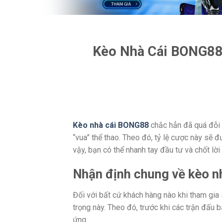
Kèo Nhà Cái BONG88
Kèo nhà cái BONG88
chắc hẳn đã quá đỗi 
“vua” thể thao. Theo đó, tỷ lệ cược này sẽ 
vậy, bạn có thể nhanh tay đầu tư và chốt lời
Nhận định chung về kèo 
Đối với bất cứ khách hàng nào khi tham gia
trọng này. Theo đó, trước khi các trận đấu b
ứng.