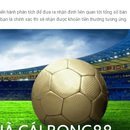
iến hành phân tích để đưa ra nhận định liên quan tới tổng số bàn
bạn là chính xác thì sẽ nhận được khoản tiền thưởng tương ứng.