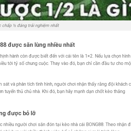
 chấp ½ đáng trải nghiệm nhất
88 được săn lùng nhiều nhất
ịnh hành còn được biết đến với cái tên là 1×2. Nếu lựa chọn hình
iều tới tỷ số chung cuộc. Thay vào đó, bạn chỉ cần đầu tư cho mộ
 sát và phân tích tình hình, người chơi nhận thấy rằng đội khách 
ơn tuyển thủ chủ nhà. Khi đó, bạn hãy mạnh dạn chốt kèo thắng
ng được bỏ lỡ
ợc nhiều người chơi săn đón tại kèo nhà cái BONG88. Theo nhận đ