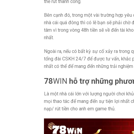
thể rút thành công.
Bên cạnh đó, trong một vài trường hợp yêu c
nhà cái quá đông thì có lẽ bạn sẽ phải chờ 
tâm vì trong vòng 48h tiền sẽ về đến tài kh
nhất.
Ngoài ra, nếu có bất kỳ sự cố xảy ra trong q
tổng đài CSKH 24/7 để được tư vấn, khắc ph
nhất có thể để mang đến những trải nghiệm
78
WIN
hỗ trợ những phươ
Là một nhà cái lớn với lượng người chơi khủ
mọi thao tác để mang đến sự tiện lợi nhất 
nạp/ rút tiền cho anh em game thủ.