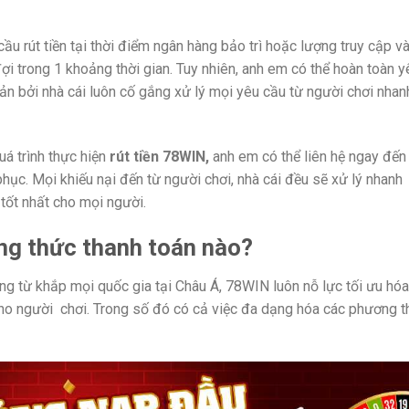
ầu rút tiền tại thời điểm ngân hàng bảo trì hoặc lượng truy cập v
đợi trong 1 khoảng thời gian. Tuy nhiên, anh em có thể hoàn toàn y
oản bởi nhà cái luôn cố gắng xử lý mọi yêu cầu từ người chơi nhan
uá trình thực hiện
rút tiền 78WIN
,
anh em có thể liên hệ ngay đến
ục. Mọi khiếu nại đến từ người chơi, nhà cái đều sẽ xử lý nhanh
 tốt nhất cho mọi người.
ng thức thanh toán nào?
ng từ khắp mọi quốc gia tại Châu Á, 78WIN luôn nỗ lực tối ưu hóa
cho người chơi. Trong số đó có cả việc đa dạng hóa các phương 