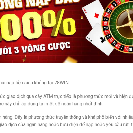
ãi nạp tiền siêu khủng tại 78WIN
c giao dịch qua cây ATM trực tiếp là phương thức mới và hiện đ
hức này chỉ áp dụng tại một số ngân hàng nhất định.
ân hàng: Đây là phương thức truyền thống và khá phổ biến với nhiề
giao dịch của ngân hàng hoặc bưu điện để nạp hoặc yêu cầu rút t