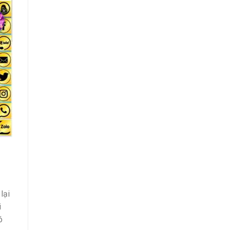
lại
i
ó