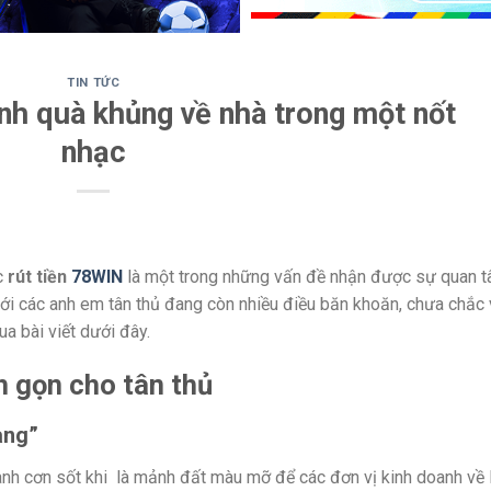
TIN TỨC
nh quà khủng về nhà trong một nốt
nhạc
c
rút tiền
78WIN
là một trong những vấn đề nhận được sự quan 
với các anh em tân thủ đang còn nhiều điều băn khoăn, chưa chắc 
ua bài viết dưới đây.
 gọn cho tân thủ
àng”
thành cơn sốt khi là mảnh đất màu mỡ để các đơn vị kinh doanh về 