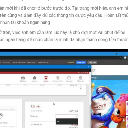
ện mới khi đã chọn ở bước trước đó. Tại trang mới hiện, anh em h
 trên cùng và điền đầy đủ các thông tin được yêu cầu. Hoàn tất th
 nhận tài khoản ngân hàng.
ở trên, việc anh em cần làm lúc này là chờ đợi một vài phút để hệ
hoản ngân hàng để chắc chắn là mình đã nhận thành công tiền thư