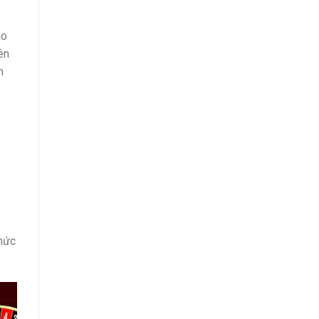
ào
ên
h
thức