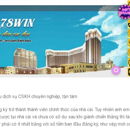
 dịch vụ CSKH chuyên nghiệp, tận tâm
 ký trở thành thành viên chính thức của nhà cái. Tuy nhiên anh em 
ược tại nhà cái và chưa có số dư sau khi giành chiến thắng thì tà
y phải có ít nhất bằng với số tiền ban đầu đăng ký, như vâyj mới c