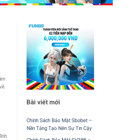
tâm
về
Bài viết mới
Chính Sách Bảo Mật Sbobet –
Nền Tảng Tạo Nên Sự Tin Cậy
lĩnh