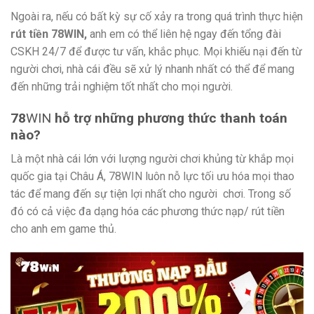
Ngoài ra, nếu có bất kỳ sự cố xảy ra trong quá trình thực hiện
rút tiền 78WIN
,
anh em có thể liên hệ ngay đến tổng đài
CSKH 24/7 để được tư vấn, khắc phục. Mọi khiếu nại đến từ
người chơi, nhà cái đều sẽ xử lý nhanh nhất có thể để mang
đến những trải nghiệm tốt nhất cho mọi người.
78
WIN
hỗ trợ những phương thức thanh toán
nào?
Là một nhà cái lớn với lượng người chơi khủng từ khắp mọi
quốc gia tại Châu Á, 78WIN luôn nỗ lực tối ưu hóa mọi thao
tác để mang đến sự tiện lợi nhất cho người chơi. Trong số
đó có cả việc đa dạng hóa các phương thức nạp/ rút tiền
cho anh em game thủ.