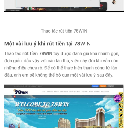
Thao tác rút tiền 78
WIN
Một vài lưu ý khi rút tiền tại 78
WIN
Thao tác
rút tiền 78
WIN
tuy được đánh giá khá nhanh gọn,
đơn giản, dẫu vậy với các tân thủ, việc này đôi khi vẫn còn
những điều chưa rõ. Để có thể thực hiện thành công từ lần
đầu, anh em sẽ không thể bỏ qua một vài lưu ý sau đây.