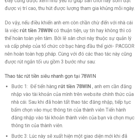
Đây cũng được xem như yếu tố giúp sân chơi này sớm đạt
được vị trí cao, thu hút được lượng tham gia khủng mỗi ngày.
Do vậy, nếu điều khiến anh em còn chần chừ đến với nhà cái
là việc
rút tiền 78WIN
có thuận tiện, uy tín hay không thì có
thể hoàn toàn yên tâm. Bởi lẽ sân chơi này thuộc sự quản lý
và cấp phép của tổ chức cờ bạc hàng đầu thế giới- PACGOR
nên hoàn toàn hợp pháp. Cùng với đó các thao tác này cũng
được rút ngắn tối ưu gồm 3 bước như sau:
Thao tác rút tiền siêu nhanh gọn tại 78WIN
Bước 1: Để tiến hàng
rút tiền 78WIN
, anh em cần đăng
nhập vào tài khoản của mình trên website chính thức của
nhà cái. Sau khi đã hoàn tất thao tác đăng nhập, tiếp tục
bấm chọn vào mục thông tin của thành viên Tiến hành
đăng nhập vào tài khoản thành viên của bạn và chọn mục
thông tin của thành viên.
Bước 3: Lúc này sẽ xuất hiện một giao diện mới khi đã