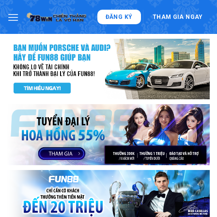
Skip
to
ĐĂNG KÝ
THAM GIA NGAY
content