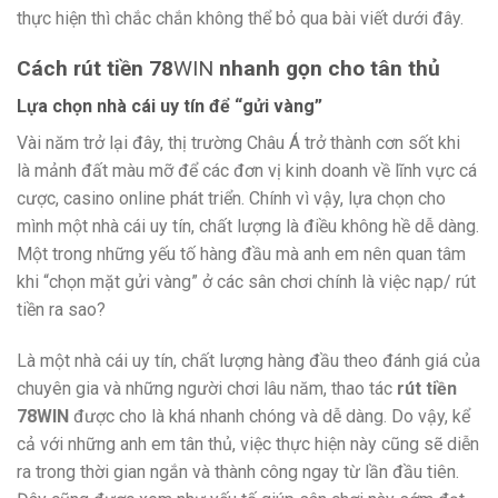
thực hiện thì chắc chắn không thể bỏ qua bài viết dưới đây.
Cách rút tiền 78
WIN
nhanh gọn cho tân thủ
Lựa chọn nhà cái uy tín để “gửi vàng”
Vài năm trở lại đây, thị trường Châu Á trở thành cơn sốt khi
là mảnh đất màu mỡ để các đơn vị kinh doanh về lĩnh vực cá
cược, casino online phát triển. Chính vì vậy, lựa chọn cho
mình một nhà cái uy tín, chất lượng là điều không hề dễ dàng.
Một trong những yếu tố hàng đầu mà anh em nên quan tâm
khi “chọn mặt gửi vàng” ở các sân chơi chính là việc nạp/ rút
tiền ra sao?
Là một nhà cái uy tín, chất lượng hàng đầu theo đánh giá của
chuyên gia và những người chơi lâu năm, thao tác
rút tiền
78WIN
được cho là khá nhanh chóng và dễ dàng. Do vậy, kể
cả với những anh em tân thủ, việc thực hiện này cũng sẽ diễn
ra trong thời gian ngắn và thành công ngay từ lần đầu tiên.